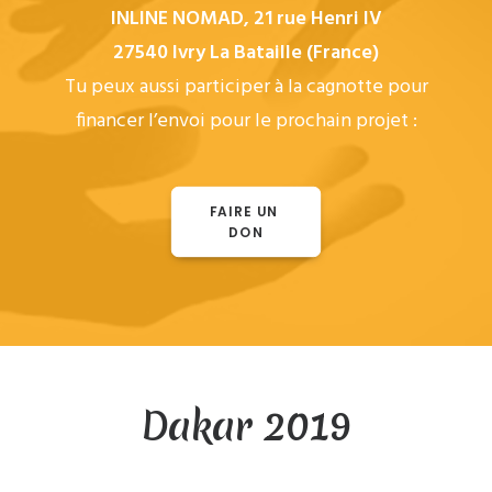
INLINE NOMAD, 21 rue Henri IV
27540 Ivry La Bataille (France)
Tu peux aussi participer à la cagnotte pour
financer l’envoi pour le prochain projet :
FAIRE UN 
DON
Dakar 2019