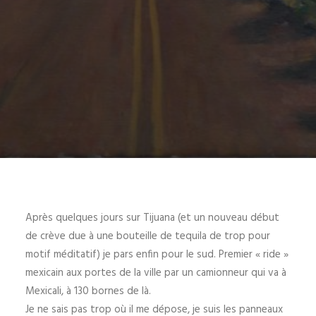
Après quelques jours sur Tijuana (et un nouveau début
de crève due à une bouteille de tequila de trop pour
motif méditatif) je pars enfin pour le sud. Premier « ride »
mexicain aux portes de la ville par un camionneur qui va à
Mexicali, à 130 bornes de là.
Je ne sais pas trop où il me dépose, je suis les panneaux