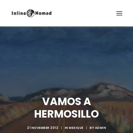
EN
VAMOS A
HERMOSILLO
21 NOVEMBER 2012
|
IN
MEXIQUE
|
BY
ADMIN