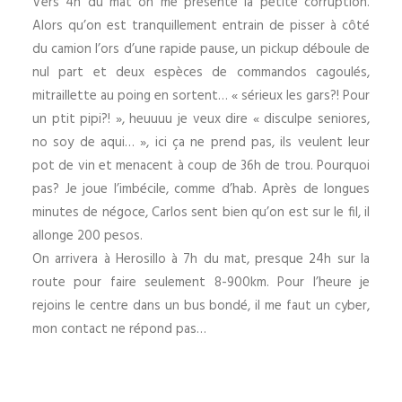
Vers 4h du mat on me présente la petite corruption.
Alors qu’on est tranquillement entrain de pisser à côté
du camion l’ors d’une rapide pause, un pickup déboule de
nul part et deux espèces de commandos cagoulés,
mitraillette au poing en sortent… « sérieux les gars?! Pour
un ptit pipi?! », heuuuu je veux dire « disculpe seniores,
no soy de aqui… », ici ça ne prend pas, ils veulent leur
pot de vin et menacent à coup de 36h de trou. Pourquoi
pas? Je joue l’imbécile, comme d’hab. Après de longues
minutes de négoce, Carlos sent bien qu’on est sur le fil, il
allonge 200 pesos.
On arrivera à Herosillo à 7h du mat, presque 24h sur la
route pour faire seulement 8-900km. Pour l’heure je
rejoins le centre dans un bus bondé, il me faut un cyber,
mon contact ne répond pas…