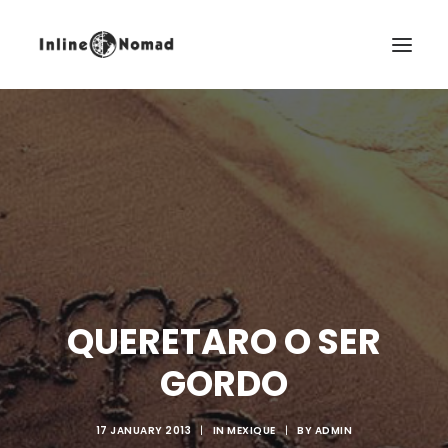
EN
QUERETARO O SER
GORDO
17 JANUARY 2013
|
IN
MEXIQUE
|
BY
ADMIN