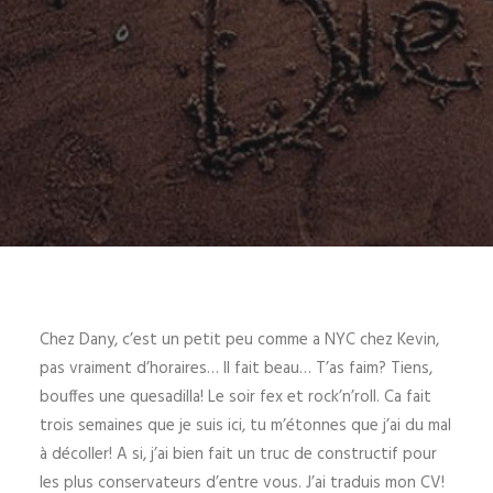
Chez Dany, c’est un petit peu comme a NYC chez Kevin,
pas vraiment d’horaires… Il fait beau… T’as faim? Tiens,
bouffes une quesadilla! Le soir fex et rock’n’roll. Ca fait
trois semaines que je suis ici, tu m’étonnes que j’ai du mal
à décoller! A si, j’ai bien fait un truc de constructif pour
les plus conservateurs d’entre vous. J’ai traduis mon CV!