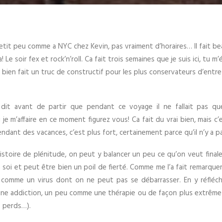
etit peu comme a NYC chez Kevin, pas vraiment d’horaires… Il fait be
 Le soir fex et rock’n’roll. Ca fait trois semaines que je suis ici, tu m
j’ai bien fait un truc de constructif pour les plus conservateurs d’entre
 dit avant de partir que pendant ce voyage il ne fallait pas que
je m’affaire en ce moment figurez vous! Ca fait du vrai bien, mais c
dant des vacances, c’est plus fort, certainement parce qu’il n’y a pa
histoire de plénitude, on peut y balancer un peu ce qu’on veut final
n soi et peut être bien un poil de fierté. Comme me l’a fait remarquer
comme un virus dont on ne peut pas se débarrasser. En y réfléchi
ne addiction, un peu comme une thérapie ou de façon plus extrême 
e perds…).