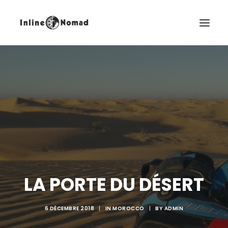
FR
LA PORTE DU DÉSERT
6 DÉCEMBRE 2018
|
IN
MOROCCO
|
BY
ADMIN